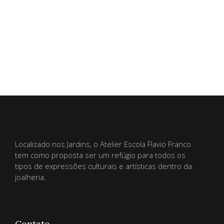
Localizado nos Jardins, o Atelier Escola Flavio Franco
tem como proposta ser um refúgio para todos os
tipos de expressões culturais e artísticas dentro da
joalheria.
Contato