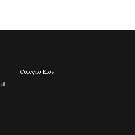
Coleção Elos
sil