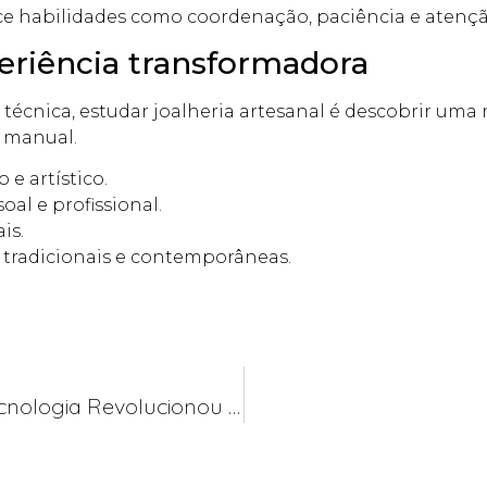
ce habilidades como coordenação, paciência e atençã
eriência transformadora
técnica, estudar joalheria artesanal é descobrir uma
r manual.
e artístico.
al e profissional.
is.
 tradicionais e contemporâneas.
Modelagem 3D Para Joias: Como A Tecnologia Revolucionou A Ourivesaria