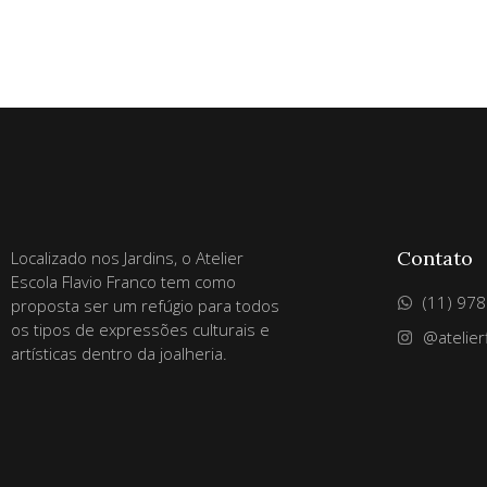
Contato
Localizado nos Jardins, o Atelier
Escola Flavio Franco tem como
(11) 97
proposta ser um refúgio para todos
os tipos de expressões culturais e
@atelier
artísticas dentro da joalheria.